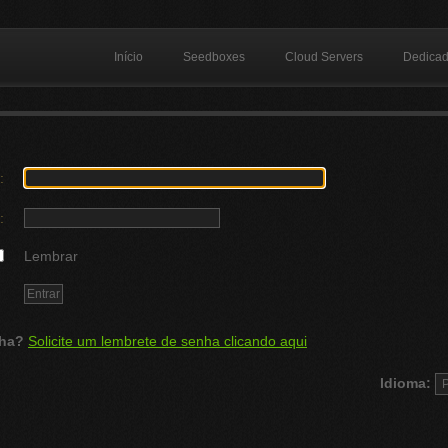
Início
Seedboxes
Cloud Servers
Dedica
:
:
Lembrar
ha?
Solicite um lembrete de senha clicando aqui
Idioma: